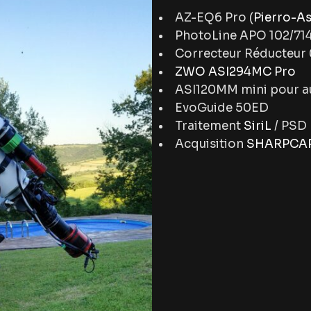
AZ-EQ6 Pro (
Pierro-A
PhotoLine APO 102/714
Correcteur Réducteur 
ZWO ASI294MC Pro
ASI120MM mini pour a
EvoGuide 50ED
Traitement
SiriL
/ PSD
Acquisition
SHARPCAP