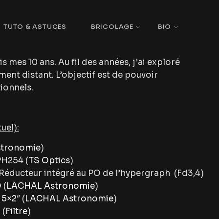
TUTO & ASTUCES
BRICOLAGE
BIO
mes 10 ans. Au fil des années, j’ai exploré
ment distant. L’objectif est de pouvoir
ionnels.
uel):
tronomie
)
H254 (
TS Optics
)
Réducteur intégré au PO de l’hypergraph (Fd3,4)
O
(
LACHAL Astronomie
)
5×2″
(
LACHAL Astronomie
)
 (
Filtre
)