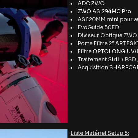
ADC ZWO
ZWO ASI294MC Pro
ASI120MM mini pour a
EvoGuide 50ED
Diviseur Optique ZWO
Porte Filtre 2″ ARTESK
Filtre
OPTOLONG UV/I
Traitement
SiriL
/ PSD 
Acquisition
SHARPCAP
Liste Matériel Setup 5: