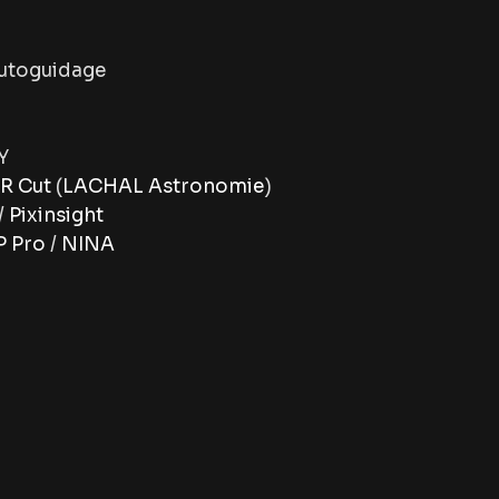
utoguidage
Y
R Cut
(
LACHAL Astronomie
)
/
Pixinsight
 Pro
/
NINA