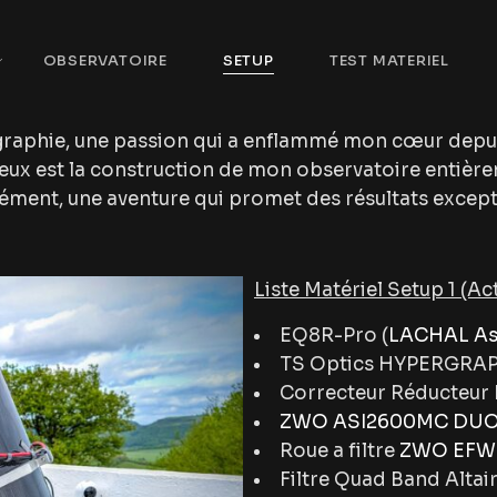
OBSERVATOIRE
SETUP
TEST MATERIEL
raphie, une passion qui a enflammé mon cœur depuis 
tieux est la construction de mon observatoire entière
ément, une aventure qui promet des résultats except
Liste Matériel Setup 1 (Act
EQ8R-Pro (
LACHAL As
TS Optics HYPERGRAP
Correcteur Réducteur 
ZWO ASI2600MC DU
Roue a filtre
ZWO EFW 
Filtre Quad Band Altair