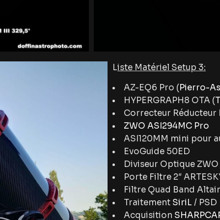
L
iste Matériel Setup 3:
AZ-EQ6 Pro (
Pierro-A
HYPERGRAPH8 OTA (
T
Correcteur Réducteur 
ZWO ASI294MC Pro
ASI120MM mini pour a
EvoGuide 50ED
Diviseur Optique ZWO
Porte Filtre 2″ ARTESK
Filtre Quad Band Altair
Traitement
SiriL
/ PSD
Acquisition
SHARPCAP