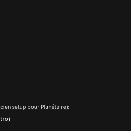
ncien setup pour Planétaire):
stro
)