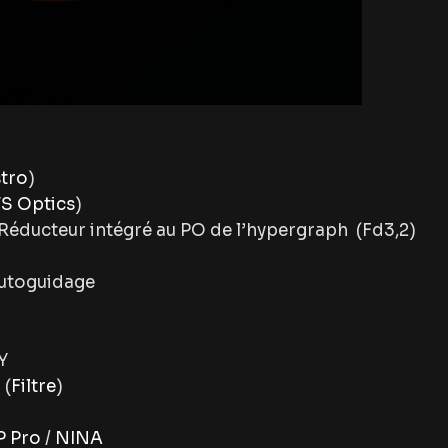
stro
)
S Optics
)
Réducteur intégré au PO de l’hypergraph (Fd3,2)
utoguidage
Y
 (
Filtre
)
 Pro
/
NINA