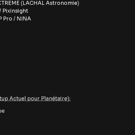
XTREME
(
LACHAL Astronomie
)
/
Pixinsight
 Pro
/
NINA
tup Actuel pour Planétaire):
be