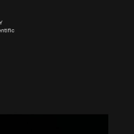
Y
ntific