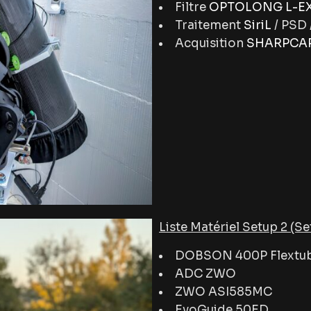
Filtre
OPTOLONG L-E
Traitement
SiriL
/ PSD 
Acquisition
SHARPCAP
Liste Matériel Setup 2 (Se
DOBSON 400P Flextu
ADC ZWO
ZWO ASI585MC
EvoGuide 50ED