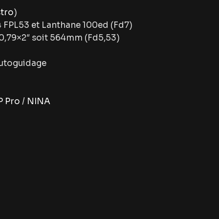
stro
)
 FPL53 et Lanthane 100ed (Fd7)
0,79×2″ soit 564mm (Fd5,53)
utoguidage
 Pro
/
NINA