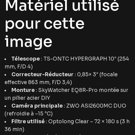
Matériel utilisé
pour cette
image
Télescope
: TS-ONTC HYPERGRAPH 10″ (254
mm, F/D 4)
Correcteur-Réducteur
: 0,85× 3″ (focale
effective 863 mm, F/D 3,4)
Monture
: SkyWatcher EQ8R-Pro montée sur
un pilier acier DIY
Caméra principale
: ZWO ASI2600MC DUO
(refroidie à –15 °C)
Filtre utilisé
: Optolong Clear – 72 × 180 s (3 h
36 min)