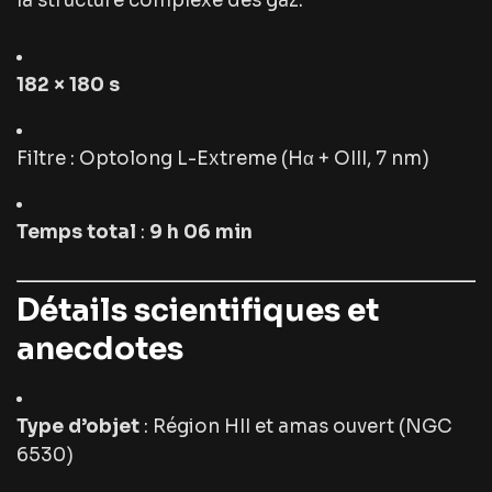
la structure complexe des gaz.
182 × 180 s
Filtre : Optolong L-Extreme (Hα + OIII, 7 nm)
Temps total
:
9 h 06 min
Détails scientifiques et
anecdotes
Type d’objet
: Région HII et amas ouvert (NGC
6530)