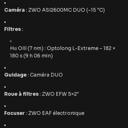
Caméra
: ZWO ASI2600MC DUO (–15 °C)
Filtres
:
Hα OIII (7 nm) : Optolong L-Extreme – 182 ×
180 s (9 h 06 min)
Guidage
: Caméra DUO
Roue à filtres
: ZWO EFW 5×2″
Focuser
: ZWO EAF électronique