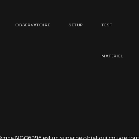
OBSERVATOIRE
SETUP
TEST
MATERIEL
Cygne NGC6995 est un superbe objet qui couvre to