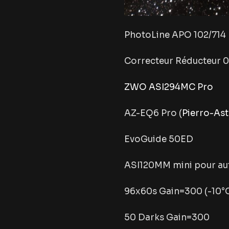
PhotoLine APO 102/714 
Correcteur Réducteur 0
ZWO ASI294MC Pro
AZ-EQ6 Pro (
Pierro-As
EvoGuide 50ED
ASI120MM mini pour au
96x60s Gain=300 (-10°
50 Darks Gain=300