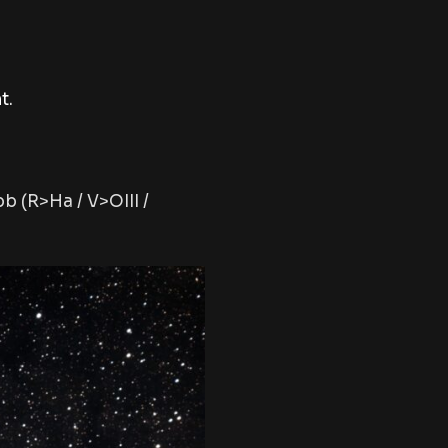
t
.
 (R>Ha / V>OIII /