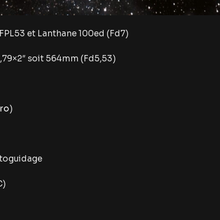
FPL53 et Lanthane 100ed (Fd7)
,79×2″ soit 564mm (Fd5,53)
tro
)
toguidage
C)