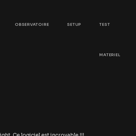
OBSERVATOIRE
SETUP
TEST
MATERIEL
ght. Ce logiciel est incroyable !!!