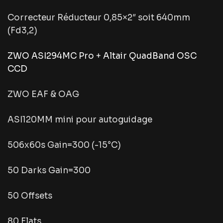
Correcteur Réducteur 0,85×2″ soit 640mm
(Fd3,2)
ZWO ASI294MC Pro
+
Altair QuadBand OSC
CCD
ZWO EAF & OAG
ASI120MM mini pour autoguidage
506x60s Gain=300 (-15°C)
50 Darks Gain=300
50 Offsets
80 Flats