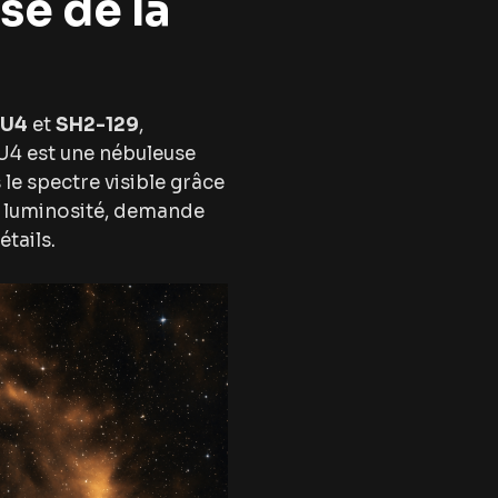
se de la
OU4
et
SH2-129
,
U4 est une nébuleuse
s le spectre visible grâce
de luminosité, demande
étails.