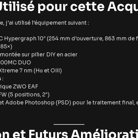
tilisé pour cette Acqu
 j’ai utilisé l’équipement suivant :
 Hypergraph 10″ (254 mm d’ouverture, 863 mm de fo
,85×)
ontée sur pilier DIY en acier
2600MC DUO
treme 7 nm (Hα et OIII)
s
:
tique ZWO EAF
W (5 positions, 2″)
t et Adobe Photoshop (PSD) pour le traitement final, e
n et Futurs Améliorat