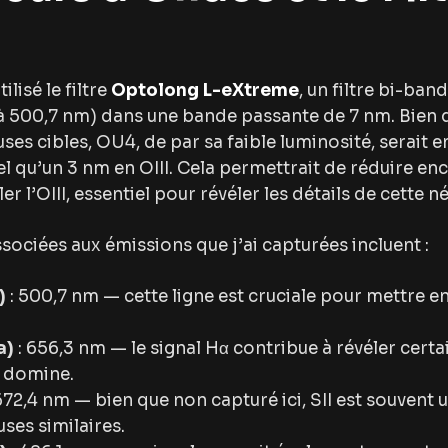
ilisé le filtre
Optolong L-eXtreme
, un filtre bi-ban
(à 500,7 nm) dans une bande passante de 7 nm. Bien qu
es cibles, OU4, de par sa faible luminosité, serait 
, tel qu’un 3 nm en OIII. Cela permettrait de réduire en
er l’OIII, essentiel pour révéler les détails de cette n
sociées aux émissions que j’ai capturées incluent :
)
: 500,7 nm — cette ligne est cruciale pour mettre en
a)
: 656,3 nm — le signal Hα contribue à révéler certa
II domine.
672,4 nm — bien que non capturé ici, SII est souvent u
ses similaires.