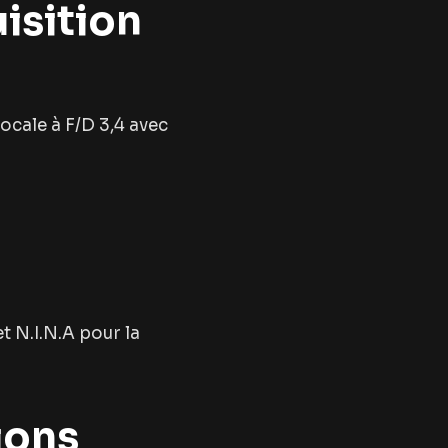
isition
cale à F/D 3,4 avec
t N.I.N.A pour la
ions