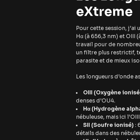
eXtreme
Pour cette session, j’ai ut
Hα (à 656,3 nm) et OIII 
travail pour de nombreus
un filtre plus restrictif
parasite et de mieux isol
Les longueurs d’onde as
OIII (Oxygène ionisé
denses d’OU4.
Hα (Hydrogène alph
nébuleuse, mais ici l’OI
SII (Soufre ionisé)
: 
détails dans des nébuleu