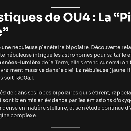
stiques de OU4 : La “P
e”
une nébuleuse planétaire bipolaire. Découverte re
tte nébuleuse intrigue les astronomes pour sa taille e
années-lumière
de la Terre, elle s’étend sur environ
e vraiment massive dans le ciel. La nébuleuse (jaune 
 soit 1300a.l.
éside dans ses lobes bipolaires qui s’étirent, rappela
 sont bien mis en évidence par les émissions d’oxygèn
n dense en matière stellaire, et son étude continue d
igine complexe.