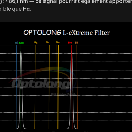
)
: 486,1 nm — ce signal pourrait également apporter
aible que Hα.