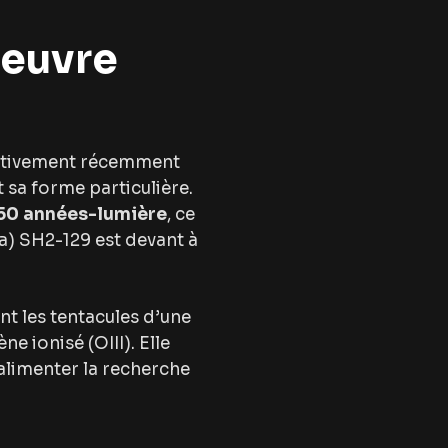
ieuvre
lativement récemment
t sa forme particulière.
50 années-lumière
, ce
Ha) SH2-129 est devant à
nt les tentacules d’une
e ionisé (OIII). Elle
’alimenter la recherche