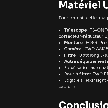
Matériel U
Pour obtenir cette image,
Télescope
: TS-ONTC
correcteur-réducteur 0
Monture
: EQ8R-Pro m
Caméra
: ZWO ASI
Filtre
: Optolong L-eX
Autres équipement
Focalisation automa
Roue à filtres ZWO EF
Logiciels : PixInsigh
capture
Conclusio